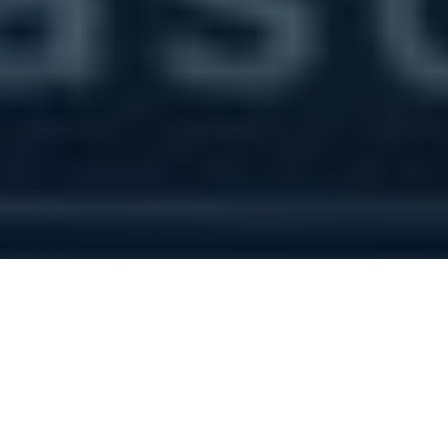
نحوه فعال سازی gzip در وردپرس
همانطور که می دانید مقوله سرعت تاثیر بسیار زیادی در سئوی سایت شما دارد. البته
باید به این موضوع اشاره کنیم که انتخاب یک هاست مناسب و پرسرعت تاثیر مثبتی
روی سرعت سایت شما دارد. یکی از بهترین روش ها جهت افزایش سرعت، فعالسازی
gzip در وردپرس و افزودن کد فعال سازی gzip در هاست می باشد. همچنین با
استفاده کردن از gzip وردپرس حجم تمامی صفحات سایت شما تا حد چشمگیری کاهش