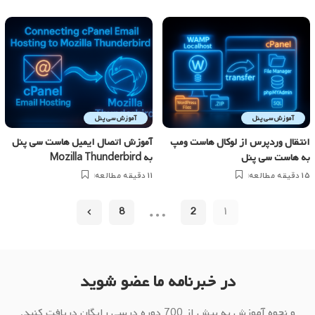
آموزش سی پنل
آموزش سی پنل
انتقال وردپرس از لوکال هاست ومپ
آموزش اتصال ایمیل هاست سی پنل
به هاست سی پنل
به Mozilla Thunderbird
15 دقیقه مطالعه
11 دقیقه مطالعه
…
8
2
1
در خبرنامه ما عضو شوید
و نحوه آموزش به بیش از 700 دوره درسی رایگان دریافت کنید.