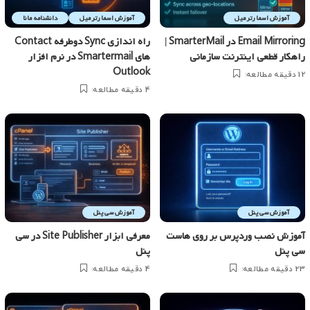
آموزش اسمارترمیل
آموزش اسمارترمیل
دانشنامه مانا
Email Mirroring در SmarterMail |
راه اندازی Sync دوطرفه Contact
راهکار قطعی اینترنت سازمانی
های Smartermail در نرم افزار
Outlook
12 دقیقه مطالعه
4 دقیقه مطالعه
آموزش سی پنل
آموزش سی پنل
آموزش نصب وردپرس بر روی هاست
معرفی ابزار Site Publisher در سی
سی پنل
پنل
23 دقیقه مطالعه
4 دقیقه مطالعه