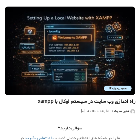
شده
توسط
عمومی حوزه IT
راه اندازی وب سایت در سیستم لوکال با xampp
مدیر سایت
11 دقیقه مطالعه
ارسال
شده
توسط
سوالی دارید؟
ما را در شبکه های اجتماعی دنبال کنید یا
با ما تماس بگیرید
در