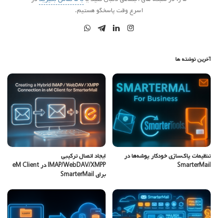
اسرع وقت پاسخگو هستیم.
آخرین نوشته ها
تنظیمات پاک‌سازی خودکار پوشه‌ها در
ایجاد اتصال ترکیبی
SmarterMail
IMAP/WebDAV/XMPP در eM Client
برای SmarterMail