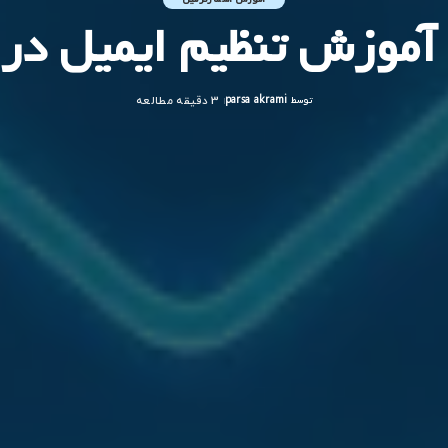
وزش تنظیم ایمیل در Outlook
توسط
parsa akrami
3 دقیقه مطالعه