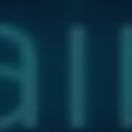
شده
توسط