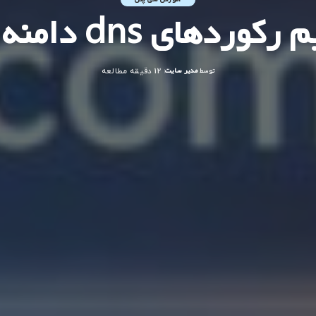
ی dns دامنه در سی پنل
توسط
مدیر سایت
12 دقیقه مطالعه
ارسال
شده
توسط