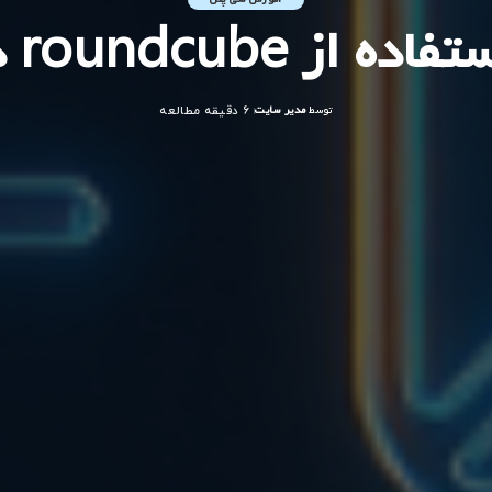
roundcube در هاست
توسط
مدیر سایت
6 دقیقه مطالعه
ارسال
شده
توسط