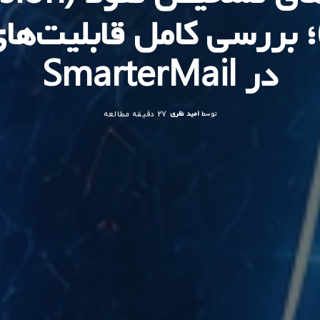
در SmarterMail
توسط
امید نظری
27 دقیقه مطالعه
ارسال
شده
توسط