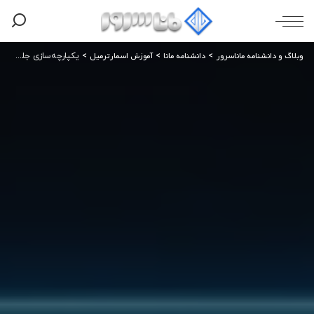
وبلاگ و دانشنامه ماناسرور
دانشنامه مانا
آموزش اسمارترمیل
>
>
>
یکپارچه‌سازی جلسات آنلاین SmarterMail با eM Client