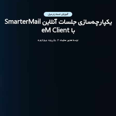
آموزش اسمارترمیل
یکپارچه‌سازی جلسات آنلاین SmarterMail
با eM Client
توسط
مدیر سایت
2 دقیقه مطالعه
ارسال
شده
توسط