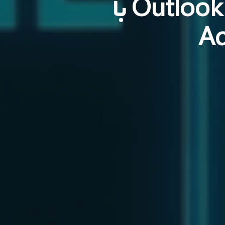
همگام‌سازی تقویم SmarterMail با Outlook با