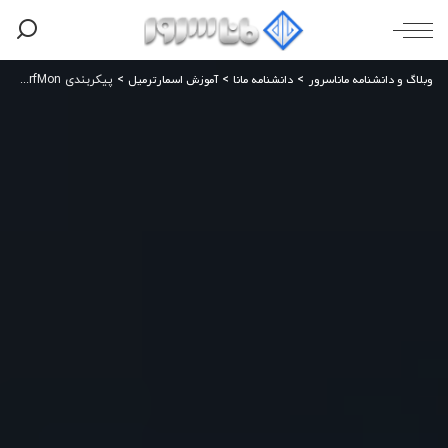
وبلاگ و دانشنامه ماناسرور
دانشنامه مانا
آموزش اسمارترمیل
>
>
>
پیکربندی PerfMon ویندوز برای پایش Disk I/O؛ راهنمای کامل مدیران Windows Server