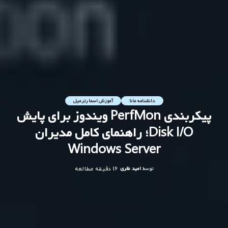
دانشنامه مانا
آموزش اسمارترمیل
پیکربندی PerfMon ویندوز برای پایش
Disk I/O؛ راهنمای کامل مدیران
Windows Server
توسط
امید نظری
16 دقیقه مطالعه
ارسال
شده
توسط