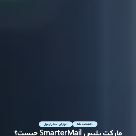
دانشنامه مانا
آموزش اسمارترمیل
مارکت‌ پلیس SmarterMail چیست؟