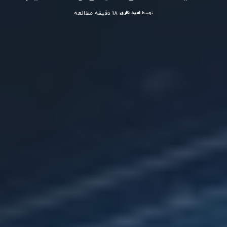
توسط
امید نظری
18 دقیقه مطالعه
ارسال
شده
توسط