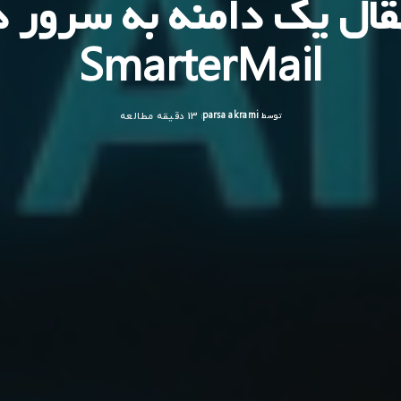
تقال یک دامنه به سرور د
SmarterMail
توسط
parsa akrami
13 دقیقه مطالعه