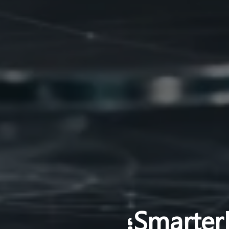
معرفی High Availability در SmarterMail؛