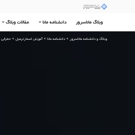
وبلاگ ماناسرور
دانشنامه مانا
مقالات وبلاگ
وبلاگ و دانشنامه ماناسرور
دانشنامه مانا
آموزش اسمارترمیل
>
>
>
معرفی High Availability در SmarterMail؛ معماری دسترس‌پذیری بالا برای ایمیل سازمانی پاید