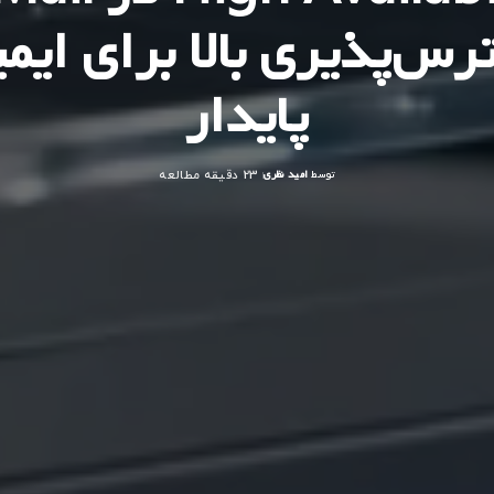
س‌پذیری بالا برای ایم
پایدار
توسط
امید نظری
23 دقیقه مطالعه
ارسال
شده
توسط