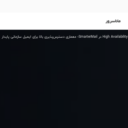
ماناسرور
ار