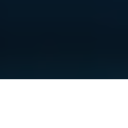
فیلتر کردن اسپم در SmarterMail و
تنظیم امتیازها (Weights)
تقریباً همه‌ی سیستم‌های ایمیل با مشکل اسپم مواجه می‌شن. خوشبختانه
SmarterMail این امکان رو در اختیار مدیران سرور و کاربران هر دامنه قرار می‌ده