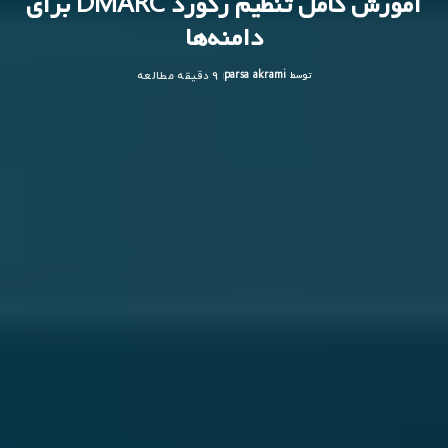
آموزش کامل تنظیم رکورد DMARC برای
دامنه‌ها
توسط
parsa akrami
9 دقیقه مطالعه